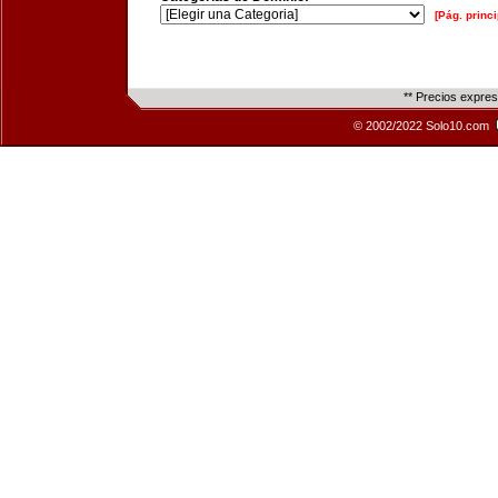
[Pág. princi
** Precios expre
© 2002/2022 Solo10.com