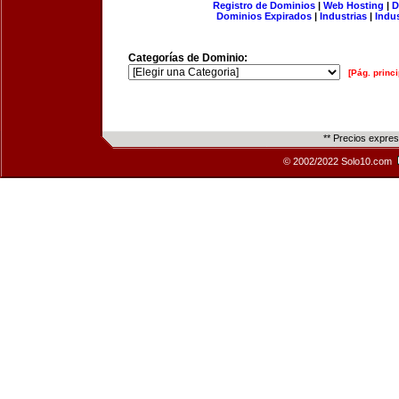
Registro de Dominios
|
Web Hosting
|
D
Dominios Expirados
|
Industrias
|
Indu
Categorías de Dominio:
[Pág. princi
** Precios expre
© 2002/2022 Solo10.com