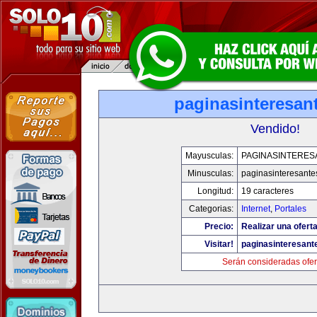
paginasinteresan
Vendido!
Mayusculas:
PAGINASINTERES
Minusculas:
paginasinteresant
Longitud:
19 caracteres
Categorias:
Internet
,
Portales
Precio:
Realizar una oferta
Visitar!
paginasinteresan
Serán consideradas ofer