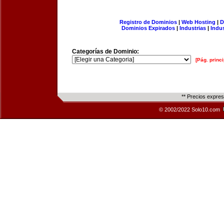
Registro de Dominios
|
Web Hosting
|
D
Dominios Expirados
|
Industrias
|
Indu
Categorías de Dominio:
[Pág. princi
** Precios expre
© 2002/2022 Solo10.com