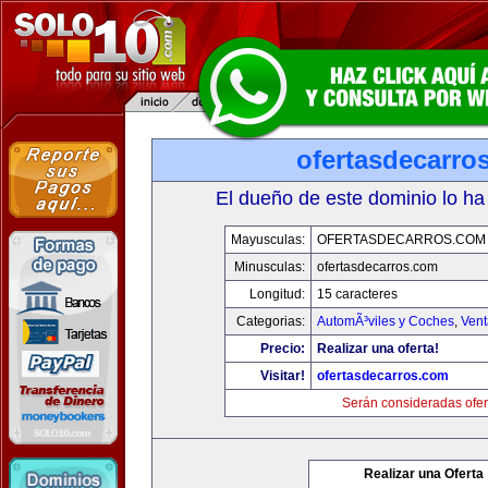
ofertasdecarro
El dueño de este dominio lo ha
Mayusculas:
OFERTASDECARROS.COM
Minusculas:
ofertasdecarros.com
Longitud:
15 caracteres
Categorias:
AutomÃ³viles y Coches
,
Vent
Precio:
Realizar una oferta!
Visitar!
ofertasdecarros.com
Serán consideradas ofer
Realizar una Oferta