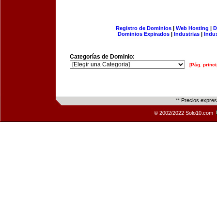
Registro de Dominios
|
Web Hosting
|
D
Dominios Expirados
|
Industrias
|
Indu
Categorías de Dominio:
[Pág. princi
** Precios expre
© 2002/2022 Solo10.com