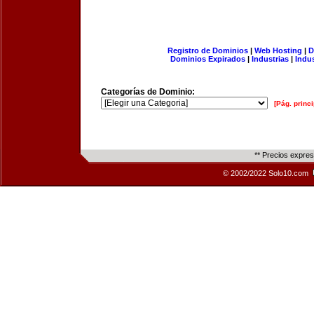
Registro de Dominios
|
Web Hosting
|
D
Dominios Expirados
|
Industrias
|
Indu
Categorías de Dominio:
[Pág. princi
** Precios expre
© 2002/2022 Solo10.com