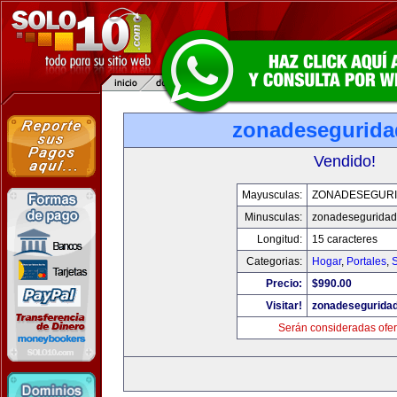
zonadesegurid
Vendido!
Mayusculas:
ZONADESEGUR
Minusculas:
zonadesegurida
Longitud:
15 caracteres
Categorias:
Hogar
,
Portales
,
Precio:
$990.00
Visitar!
zonadesegurida
Serán consideradas ofer